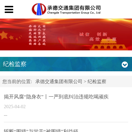
纪检监察
您当前的位置:
承德交通集团有限公司
>
纪检监察
揭开风腐“隐身衣”丨一严到底纠治违规吃喝顽疾
2025-04-02
...
斩断“围猎”与甘于“被围猎”利益链